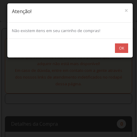
×
Atenção!
Não existem itens em seu carrinho de compras!
OK
O link que você clicou está errado ou o produto que deseja
adquirir não está mais disponível!
Em caso de dúvida, entre em contato com a gente através
dos nossos links de atendimento indetificados no rodapé
dessa página.
Detalhes da Compra
0