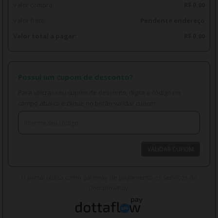
Valor compra:
R$ 0,00
Valor frete:
Pendente endereço
Valor total a pagar:
R$ 0,00
Possui um cupom de desconto?
Para utilizar seu cupom de desconto, digite o código no
campo abaixo e clique no botão validar cupom.
VALIDAR CUPOM
O portal utiliza como gateway de pagamento os serviços do
DottaflowPay.