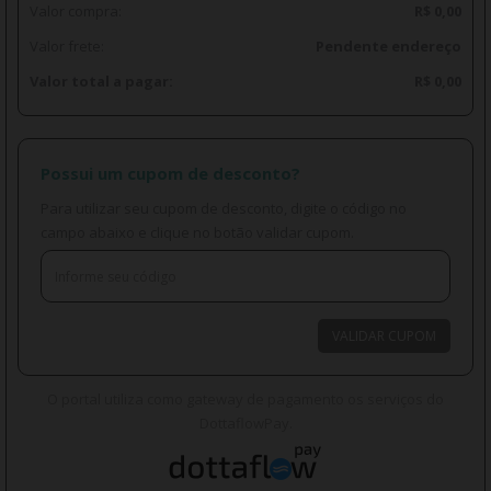
Valor compra:
R$ 0,00
Valor frete:
Pendente endereço
Valor total a pagar:
R$ 0,00
Possui um cupom de desconto?
Para utilizar seu cupom de desconto, digite o código no
campo abaixo e clique no botão validar cupom.
VALIDAR CUPOM
O portal utiliza como gateway de pagamento os serviços do
DottaflowPay.