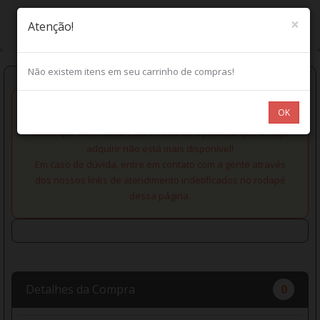
×
Atenção!
Não existem itens em seu carrinho de compras!
OK
O link que você clicou está errado ou o produto que deseja
adquirir não está mais disponível!
Em caso de dúvida, entre em contato com a gente através
dos nossos links de atendimento indetificados no rodapé
dessa página.
Detalhes da Compra
0